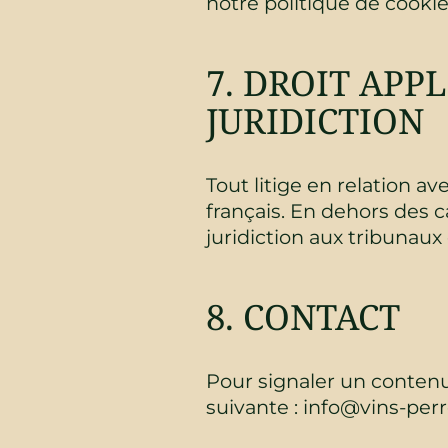
notre politique de cookie
7. DROIT APP
JURIDICTION
Tout litige en relation a
français. En dehors des ca
juridiction aux tribuna
8. CONTACT
Pour signaler un contenu o
suivante : info@vins-perre