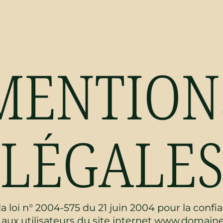
M
E
N
T
I
O
N
L
É
G
A
L
E
e la loi n° 2004-575 du 21 juin 2004 pour la con
é aux utilisateurs du site internet www.domaine